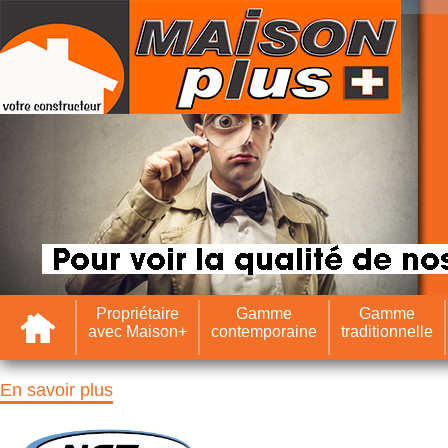
Accueil
Propriétaire
Gamme
Gamme
avec Maison+
contemporaine
traditionnelle
En savoir plus