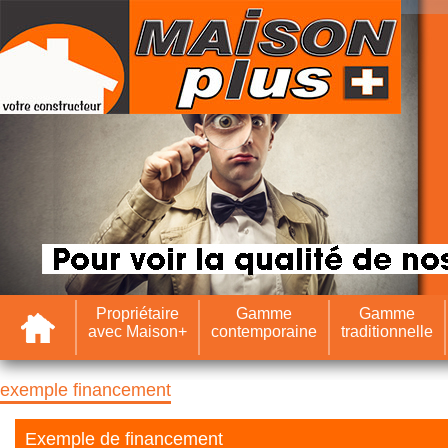
Accueil
Propriétaire
Gamme
Gamme
avec Maison+
contemporaine
traditionnelle
exemple financement
Exemple de financement